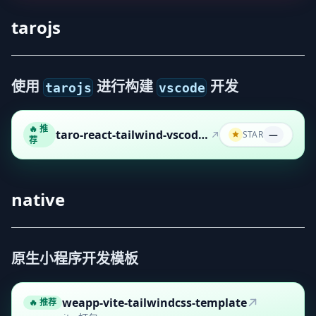
tarojs
使用
进行构建
开发
tarojs
vscode
🔥 推
taro-react-tailwind-vscode-template
STAR
—
荐
native
原生小程序开发模板
weapp-vite-tailwindcss-template
🔥 推荐