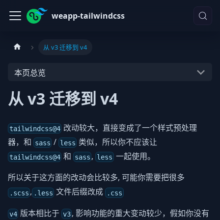
weapp-tailwindcss
从 v3 迁移到 v4
本页总览
从 v3 迁移到 v4
改动较大，直接变成了一个样式预处理
tailwindcss@4
器，和
/
类似，所以你不应该让
sass
less
和
,
一起使用。
tailwindcss@4
sass
less
所以关于这方面的改动会比较多, 可能你需要把很多
,
文件后缀改成
.scss
.less
.css
版本相比于
, 影响功能的重大变动较少，假如你没有
v4
v3